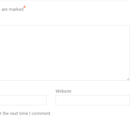
*
s are marked
Website
r the next time I comment.