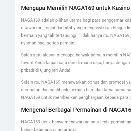
Mengapa Memilih NAGA169 untuk Kasino 
NAGA169 adalah pilihan utama bagi para penggemar kas
ditawarkan, mulai dari
slot
yang mengasyikkan hingga
lo
bermain yang tak tertandingi. Tidak hanya itu, NAGA169
nyaman bagi setiap pemain.
Salah satu alasan mengapa banyak pemain memilih NA
favorit Anda kapan saja dan di mana saja, hanya dengan
pribadi di ujung jari Anda!
Selain itu, NAGA169 menawarkan bonus dan promosi ya
sambutan dan cashback, pemain baru dan lama sama-sam
NAGA169 untuk memberikan penghargaan kepada para 
Mengenal Berbagai Permainan di NAGA1
NAGA169 tidak hanya menawarkan satu jenis permainan, 
bahas beberapa di antaranya: