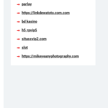
parlay
https://linkdewatoto.com.com
bd kasino
h5 rpvip5
situssvip2.com
slot
https://mikeyeanyphotography.com