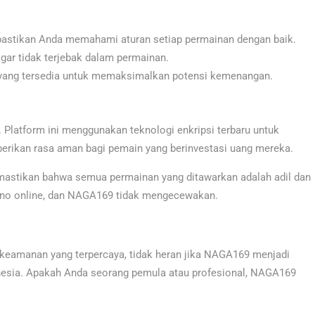
pastikan Anda memahami aturan setiap permainan dengan baik.
agar tidak terjebak dalam permainan.
yang tersedia untuk memaksimalkan potensi kemenangan.
atform ini menggunakan teknologi enkripsi terbaru untuk
mberikan rasa aman bagi pemain yang berinvestasi uang mereka.
emastikan bahwa semua permainan yang ditawarkan adalah adil dan
asino online, dan NAGA169 tidak mengecewakan.
 keamanan yang terpercaya, tidak heran jika NAGA169 menjadi
onesia. Apakah Anda seorang pemula atau profesional, NAGA169