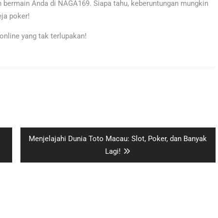
an bermain Anda di NAGA169. Siapa tahu, keberuntungan mungkin
ja poker!
nline yang tak terlupakan!
Next
Menjelajahi Dunia Toto Macau: Slot, Poker, dan Banyak
post:
Lagi!