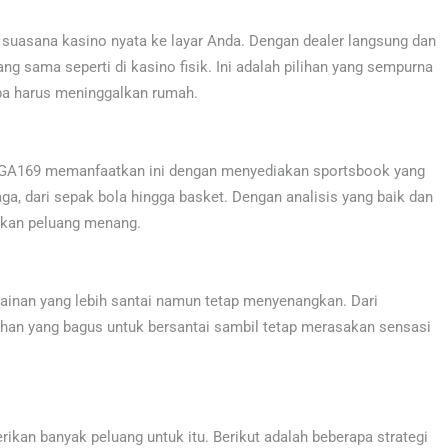
sana kasino nyata ke layar Anda. Dengan dealer langsung dan
ng sama seperti di kasino fisik. Ini adalah pilihan yang sempurna
pa harus meninggalkan rumah.
 NAGA169 memanfaatkan ini dengan menyediakan sportsbook yang
ga, dari sepak bola hingga basket. Dengan analisis yang baik dan
tkan peluang menang.
ainan yang lebih santai namun tetap menyenangkan. Dari
ihan yang bagus untuk bersantai sambil tetap merasakan sensasi
kan banyak peluang untuk itu. Berikut adalah beberapa strategi