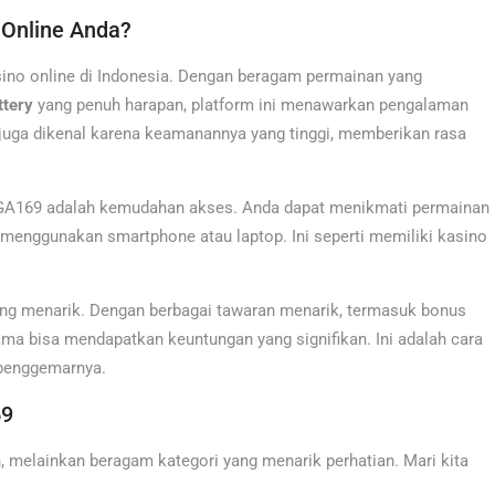
Online Anda?
ino online di Indonesia. Dengan beragam permainan yang
ttery
yang penuh harapan, platform ini menawarkan pengalaman
 juga dikenal karena keamanannya yang tinggi, memberikan rasa
GA169 adalah kemudahan akses. Anda dapat menikmati permainan
 menggunakan smartphone atau laptop. Ini seperti memiliki kasino
ng menarik. Dengan berbagai tawaran menarik, termasuk bonus
a bisa mendapatkan keuntungan yang signifikan. Ini adalah cara
penggemarnya.
69
melainkan beragam kategori yang menarik perhatian. Mari kita