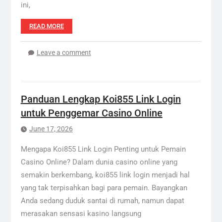
ini,
READ MORE
Leave a comment
Panduan Lengkap Koi855 Link Login
untuk Penggemar Casino Online
June 17, 2026
Mengapa Koi855 Link Login Penting untuk Pemain
Casino Online? Dalam dunia casino online yang
semakin berkembang, koi855 link login menjadi hal
yang tak terpisahkan bagi para pemain. Bayangkan
Anda sedang duduk santai di rumah, namun dapat
merasakan sensasi kasino langsung