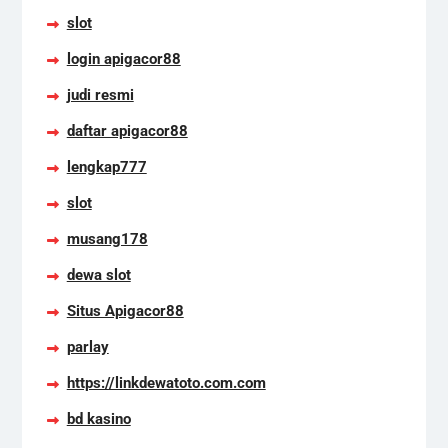
slot
login apigacor88
judi resmi
daftar apigacor88
lengkap777
slot
musang178
dewa slot
Situs Apigacor88
parlay
https://linkdewatoto.com.com
bd kasino