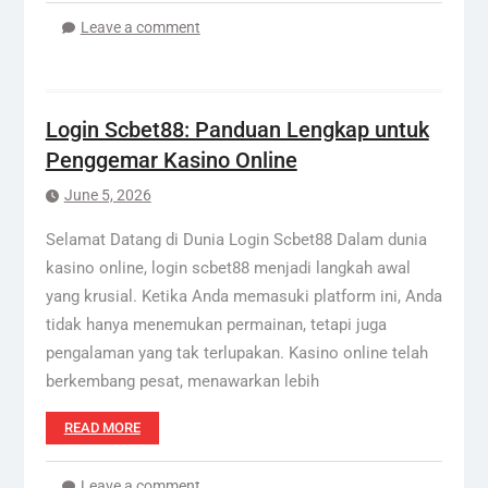
Leave a comment
Login Scbet88: Panduan Lengkap untuk
Penggemar Kasino Online
June 5, 2026
Selamat Datang di Dunia Login Scbet88 Dalam dunia
kasino online, login scbet88 menjadi langkah awal
yang krusial. Ketika Anda memasuki platform ini, Anda
tidak hanya menemukan permainan, tetapi juga
pengalaman yang tak terlupakan. Kasino online telah
berkembang pesat, menawarkan lebih
READ MORE
Leave a comment