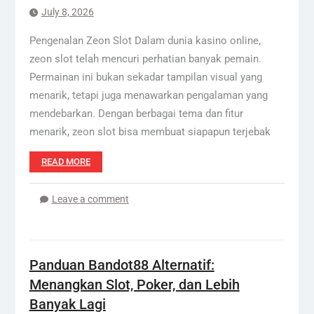
July 8, 2026
Pengenalan Zeon Slot Dalam dunia kasino online,
zeon slot telah mencuri perhatian banyak pemain.
Permainan ini bukan sekadar tampilan visual yang
menarik, tetapi juga menawarkan pengalaman yang
mendebarkan. Dengan berbagai tema dan fitur
menarik, zeon slot bisa membuat siapapun terjebak
READ MORE
Leave a comment
Panduan Bandot88 Alternatif:
Menangkan Slot, Poker, dan Lebih
Banyak Lagi