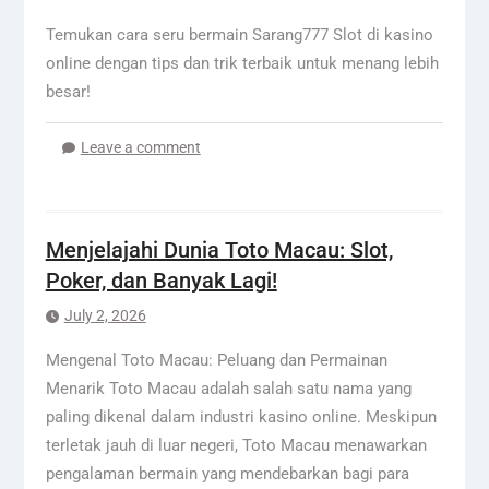
Temukan cara seru bermain Sarang777 Slot di kasino
online dengan tips dan trik terbaik untuk menang lebih
besar!
Leave a comment
Menjelajahi Dunia Toto Macau: Slot,
Poker, dan Banyak Lagi!
July 2, 2026
Mengenal Toto Macau: Peluang dan Permainan
Menarik Toto Macau adalah salah satu nama yang
paling dikenal dalam industri kasino online. Meskipun
terletak jauh di luar negeri, Toto Macau menawarkan
pengalaman bermain yang mendebarkan bagi para