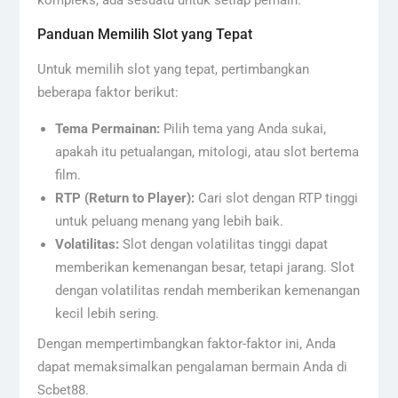
kompleks, ada sesuatu untuk setiap pemain.
Panduan Memilih Slot yang Tepat
Untuk memilih slot yang tepat, pertimbangkan
beberapa faktor berikut:
Tema Permainan:
Pilih tema yang Anda sukai,
apakah itu petualangan, mitologi, atau slot bertema
film.
RTP (Return to Player):
Cari slot dengan RTP tinggi
untuk peluang menang yang lebih baik.
Volatilitas:
Slot dengan volatilitas tinggi dapat
memberikan kemenangan besar, tetapi jarang. Slot
dengan volatilitas rendah memberikan kemenangan
kecil lebih sering.
Dengan mempertimbangkan faktor-faktor ini, Anda
dapat memaksimalkan pengalaman bermain Anda di
Scbet88.