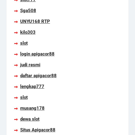
Sga508
UNYU168 RTP
kilo303
slot
login apigacor88
judi resmi
daftar apigacor88
lengkap777
slot
musang178
dewa slot
Situs Apigacor88