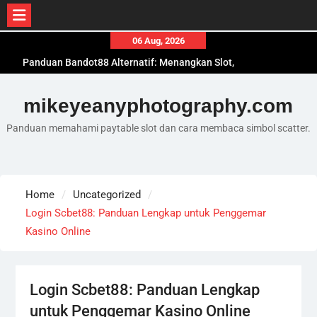
Skip
06 Aug, 2026
to
Panduan Bandot88 Alternatif: Menangkan Slot,
content
Poker, dan Lebih Banyak Lagi
Sarang777 Slot: Menangkan Jackpot di Dunia
mikeyeanyphotography.com
Kasino Online
Panduan memahami paytable slot dan cara membaca simbol scatter.
Mengenal Zeon Slot: Permainan Seru di Dunia
Kasino Online
Home
Uncategorized
Login Scbet88: Panduan Lengkap untuk Penggemar
Kasino Online
Login Scbet88: Panduan Lengkap
untuk Penggemar Kasino Online