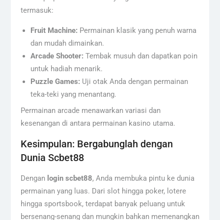
termasuk:
Fruit Machine:
Permainan klasik yang penuh warna
dan mudah dimainkan.
Arcade Shooter:
Tembak musuh dan dapatkan poin
untuk hadiah menarik.
Puzzle Games:
Uji otak Anda dengan permainan
teka-teki yang menantang.
Permainan arcade menawarkan variasi dan
kesenangan di antara permainan kasino utama.
Kesimpulan: Bergabunglah dengan
Dunia Scbet88
Dengan
login scbet88
, Anda membuka pintu ke dunia
permainan yang luas. Dari slot hingga poker, lotere
hingga sportsbook, terdapat banyak peluang untuk
bersenang-senang dan mungkin bahkan memenangkan