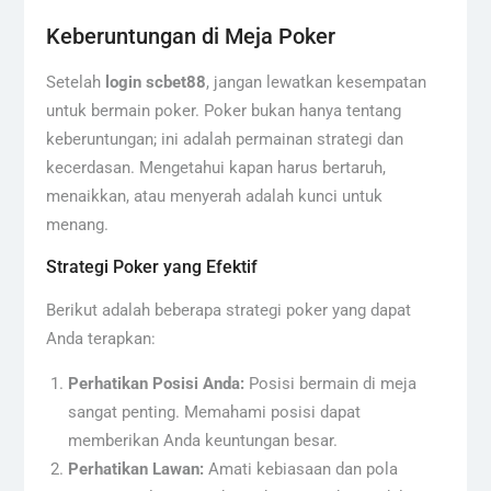
Keberuntungan di Meja Poker
Setelah
login scbet88
, jangan lewatkan kesempatan
untuk bermain poker. Poker bukan hanya tentang
keberuntungan; ini adalah permainan strategi dan
kecerdasan. Mengetahui kapan harus bertaruh,
menaikkan, atau menyerah adalah kunci untuk
menang.
Strategi Poker yang Efektif
Berikut adalah beberapa strategi poker yang dapat
Anda terapkan:
Perhatikan Posisi Anda:
Posisi bermain di meja
sangat penting. Memahami posisi dapat
memberikan Anda keuntungan besar.
Perhatikan Lawan:
Amati kebiasaan dan pola