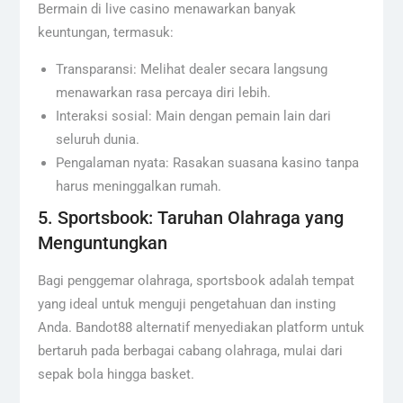
Bermain di live casino menawarkan banyak
keuntungan, termasuk:
Transparansi: Melihat dealer secara langsung
menawarkan rasa percaya diri lebih.
Interaksi sosial: Main dengan pemain lain dari
seluruh dunia.
Pengalaman nyata: Rasakan suasana kasino tanpa
harus meninggalkan rumah.
5. Sportsbook: Taruhan Olahraga yang
Menguntungkan
Bagi penggemar olahraga, sportsbook adalah tempat
yang ideal untuk menguji pengetahuan dan insting
Anda. Bandot88 alternatif menyediakan platform untuk
bertaruh pada berbagai cabang olahraga, mulai dari
sepak bola hingga basket.