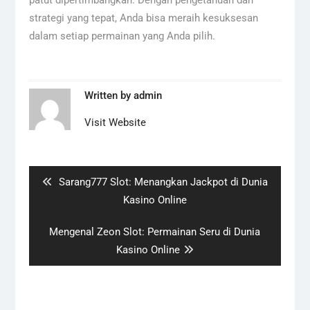
strategi yang tepat, Anda bisa meraih kesuksesan
dalam setiap permainan yang Anda pilih.
Written by
admin
Visit Website
Post
navigation
Previous
Sarang777 Slot: Menangkan Jackpot di Dunia
post:
Kasino Online
Next
Mengenal Zeon Slot: Permainan Seru di Dunia
post:
Kasino Online