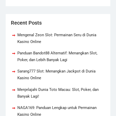
Recent Posts
Mengenal Zeon Slot: Permainan Seru di Dunia
Kasino Online
Panduan Bandot88 Alternatif: Menangkan Slot,
Poker, dan Lebih Banyak Lagi
Sarang777 Slot: Menangkan Jackpot di Dunia
Kasino Online
Menjelajahi Dunia Toto Macau: Slot, Poker, dan
Banyak Lagi!
NAGA169: Panduan Lengkap untuk Permainan
Kasino Online