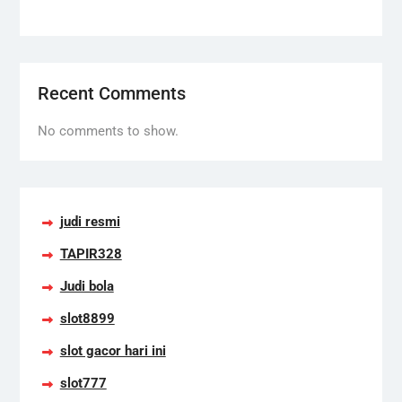
Recent Comments
No comments to show.
judi resmi
TAPIR328
Judi bola
slot8899
slot gacor hari ini
slot777