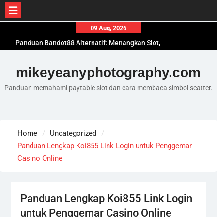
Panduan Bandot88 Alternatif: Menangkan Slot,
Skip
09 Aug, 2026
Poker, dan Lebih Banyak Lagi
to
Sarang777 Slot: Menangkan Jackpot di Dunia
content
Kasino Online
Mengenal Zeon Slot: Permainan Seru di Dunia
mikeyeanyphotography.com
Kasino Online
Panduan memahami paytable slot dan cara membaca simbol scatter.
Home
Uncategorized
Panduan Lengkap Koi855 Link Login untuk Penggemar
Casino Online
Panduan Lengkap Koi855 Link Login
untuk Penggemar Casino Online