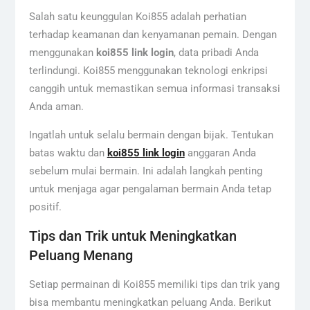
Salah satu keunggulan Koi855 adalah perhatian
terhadap keamanan dan kenyamanan pemain. Dengan
menggunakan
koi855 link login
, data pribadi Anda
terlindungi. Koi855 menggunakan teknologi enkripsi
canggih untuk memastikan semua informasi transaksi
Anda aman.
Ingatlah untuk selalu bermain dengan bijak. Tentukan
batas waktu dan
koi855 link login
anggaran Anda
sebelum mulai bermain. Ini adalah langkah penting
untuk menjaga agar pengalaman bermain Anda tetap
positif.
Tips dan Trik untuk Meningkatkan
Peluang Menang
Setiap permainan di Koi855 memiliki tips dan trik yang
bisa membantu meningkatkan peluang Anda. Berikut