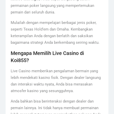
permainan poker langsung yang mempertemukan
pemain dari seluruh dunia.
Mulailah dengan mempelajari berbagai jenis poker,
seperti Texas Hold’em dan Omaha. Kembangkan
keterampilan Anda dengan berlatih dan saksikan
bagaimana strategi Anda berkembang seiring waktu.
Mengapa Memilih Live Casino di
Koi855?
Live Casino memberikan pengalaman bermain yang
lebih mendekati kasino fisik. Dengan dealer langsung
dan interaksi waktu nyata, Anda bisa merasakan
atmosfer kasino yang sesungguhnya.
Anda bahkan bisa berinteraksi dengan dealer dan
pemain lainnya. Ini tidak hanya membuat permainan