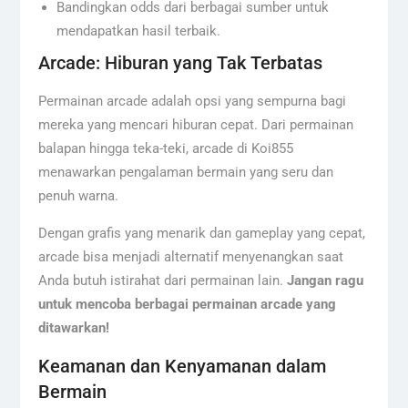
Bandingkan odds dari berbagai sumber untuk
mendapatkan hasil terbaik.
Arcade: Hiburan yang Tak Terbatas
Permainan arcade adalah opsi yang sempurna bagi
mereka yang mencari hiburan cepat. Dari permainan
balapan hingga teka-teki, arcade di Koi855
menawarkan pengalaman bermain yang seru dan
penuh warna.
Dengan grafis yang menarik dan gameplay yang cepat,
arcade bisa menjadi alternatif menyenangkan saat
Anda butuh istirahat dari permainan lain.
Jangan ragu
untuk mencoba berbagai permainan arcade yang
ditawarkan!
Keamanan dan Kenyamanan dalam
Bermain