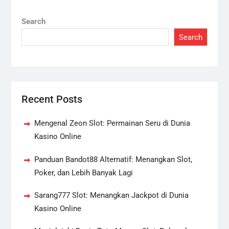
Search
Search
Recent Posts
Mengenal Zeon Slot: Permainan Seru di Dunia
Kasino Online
Panduan Bandot88 Alternatif: Menangkan Slot,
Poker, dan Lebih Banyak Lagi
Sarang777 Slot: Menangkan Jackpot di Dunia
Kasino Online