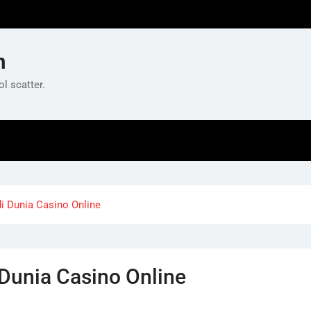
m
 scatter.
di Dunia Casino Online
 Dunia Casino Online