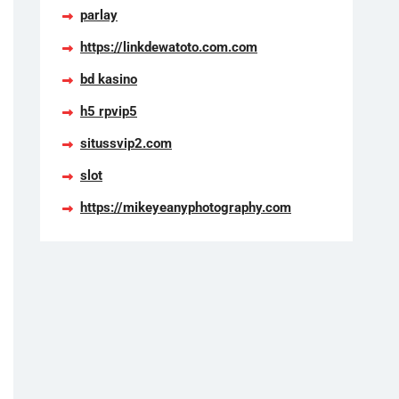
parlay
https://linkdewatoto.com.com
bd kasino
h5 rpvip5
situssvip2.com
slot
https://mikeyeanyphotography.com