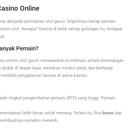
Casino Online
kat daripada permainan slot gacor. Sepertinya setiap pemain
sin slot. Kenapa? Karena di balik setiap gulungan itu, terdapat
up.
 Banyak Pemain?
ena online, slot gacor menawarkan kombinasi antara kesenangan
 duduk di depan layar, menekan tombol putar, dan berharap
melebihi pengalaman lainnya di arena kasino.
alah tingkat pengembalian pemain (RTP) yang tinggi. Pemain
mpatan lebih besar untuk menang. Selain itu, fitur
bonus
dan
i, membuatnya semakin menarik.