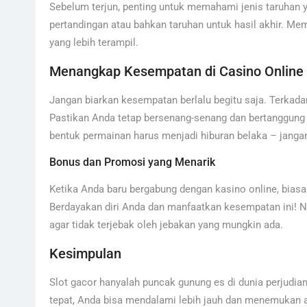
Sebelum terjun, penting untuk memahami jenis taruhan 
pertandingan atau bahkan taruhan untuk hasil akhir. 
yang lebih terampil.
Menangkap Kesempatan di Casino Online
Jangan biarkan kesempatan berlalu begitu saja. Terkada
Pastikan Anda tetap bersenang-senang dan bertanggung 
bentuk permainan harus menjadi hiburan belaka – janga
Bonus dan Promosi yang Menarik
Ketika Anda baru bergabung dengan kasino online, bias
Berdayakan diri Anda dan manfaatkan kesempatan ini! 
agar tidak terjebak oleh jebakan yang mungkin ada.
Kesimpulan
Slot gacor hanyalah puncak gunung es di dunia perjudia
tepat, Anda bisa mendalami lebih jauh dan menemukan a