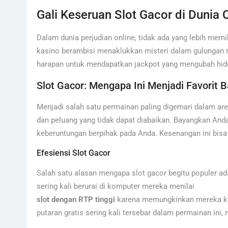
Gali Keseruan Slot Gacor di Dunia 
Dalam dunia perjudian online, tidak ada yang lebih memi
kasino berambisi menaklukkan misteri dalam gulungan me
harapan untuk mendapatkan jackpot yang mengubah hid
Slot Gacor: Mengapa Ini Menjadi Favorit
Menjadi salah satu permainan paling digemari dalam ar
dan peluang yang tidak dapat diabaikan. Bayangkan Anda
keberuntungan berpihak pada Anda. Kesenangan ini bisa 
Efesiensi Slot Gacor
Salah satu alasan mengapa slot gacor begitu populer ad
sering kali berurai di komputer mereka menilai
slot dengan RTP tinggi
karena memungkinkan mereka kese
putaran gratis sering kali tersebar dalam permainan in