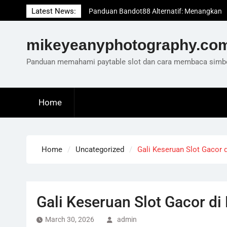
Skip
Latest News:
Panduan Bandot88 Alternatif: Menangkan
to
Slot, Poker, dan Lebih Banyak Lagi
content
Sarang777 Slot: Menangkan Jackpot di
mikeyeanyphotography.co
Dunia Kasino Online
Mengenal Zeon Slot: Permainan Seru di
Panduan memahami paytable slot dan cara membaca simbol
Dunia Kasino Online
Home
Home
Uncategorized
Gali Keseruan Slot Gacor 
Gali Keseruan Slot Gacor di
March 30, 2026
admin