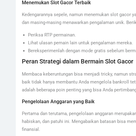
Menemukan Slot Gacor Terbaik
Kedengarannya sepele, namun menemukan slot gacor yang
dan masing-masing menawarkan pengalaman unik. Beriku
Periksa RTP permainan.
Lihat ulasan pemain lain untuk pengalaman mereka.
Bereksperimenlah dengan mode gratis sebelum berm
Peran Strategi dalam Bermain Slot Gacor
Membaca keberuntungan bisa menjadi tricky, namun strat
baik tidak hanya membantu Anda mengelola bankroll tet
adalah beberapa poin penting yang bisa Anda pertimban
Pengelolaan Anggaran yang Baik
Pertama dan terutama, pengelolaan anggaran merupakan
habiskan, dan patuhi ini. Mengabaikan batasan bisa m
finansial.