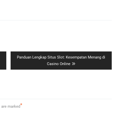
Next
Panduan Lengkap Situs Slot: Kesempatan Menang di
post:
Casino Online
*
s are marked