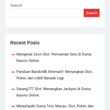
Search
Search
Recent Posts
Mengenal Zeon Slot: Permainan Seru di Dunia
Kasino Online
Panduan Bandot88 Alternatif: Menangkan Slot,
Poker, dan Lebih Banyak Lagi
Sarang777 Slot: Menangkan Jackpot di Dunia
Kasino Online
Menjelajahi Dunia Toto Macau: Slot, Poker, dan