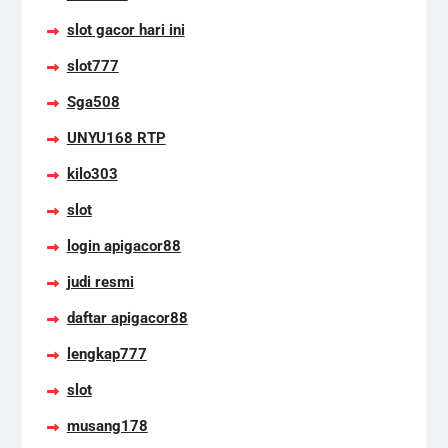
slot gacor hari ini
slot777
Sga508
UNYU168 RTP
kilo303
slot
login apigacor88
judi resmi
daftar apigacor88
lengkap777
slot
musang178