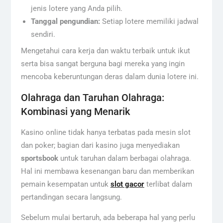
jenis lotere yang Anda pilih.
Tanggal pengundian:
Setiap lotere memiliki jadwal
sendiri.
Mengetahui cara kerja dan waktu terbaik untuk ikut
serta bisa sangat berguna bagi mereka yang ingin
mencoba keberuntungan deras dalam dunia lotere ini.
Olahraga dan Taruhan Olahraga:
Kombinasi yang Menarik
Kasino online tidak hanya terbatas pada mesin slot
dan poker; bagian dari kasino juga menyediakan
sportsbook
untuk taruhan dalam berbagai olahraga.
Hal ini membawa kesenangan baru dan memberikan
pemain kesempatan untuk
slot gacor
terlibat dalam
pertandingan secara langsung.
Sebelum mulai bertaruh, ada beberapa hal yang perlu