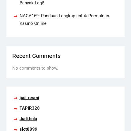
Banyak Lagi!
NAGA169: Panduan Lengkap untuk Permainan
Kasino Online
Recent Comments
No comments to show.
judi resmi
TAPIR328
Judi bola
slot8899