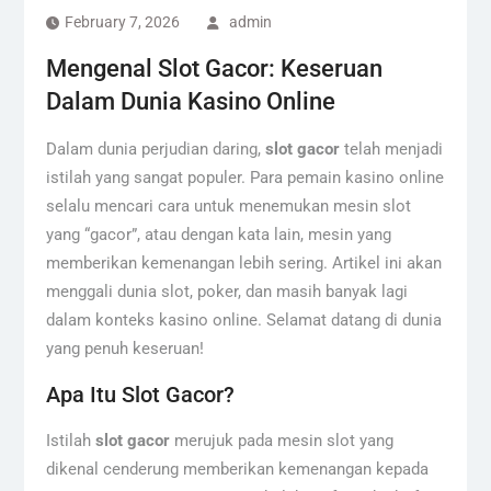
February 7, 2026
admin
Mengenal Slot Gacor: Keseruan
Dalam Dunia Kasino Online
Dalam dunia perjudian daring,
slot gacor
telah menjadi
istilah yang sangat populer. Para pemain kasino online
selalu mencari cara untuk menemukan mesin slot
yang “gacor”, atau dengan kata lain, mesin yang
memberikan kemenangan lebih sering. Artikel ini akan
menggali dunia slot, poker, dan masih banyak lagi
dalam konteks kasino online. Selamat datang di dunia
yang penuh keseruan!
Apa Itu Slot Gacor?
Istilah
slot gacor
merujuk pada mesin slot yang
dikenal cenderung memberikan kemenangan kepada