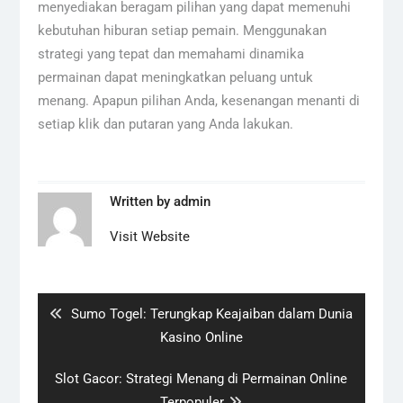
menyediakan beragam pilihan yang dapat memenuhi
kebutuhan hiburan setiap pemain. Menggunakan
strategi yang tepat dan memahami dinamika
permainan dapat meningkatkan peluang untuk
menang. Apapun pilihan Anda, kesenangan menanti di
setiap klik dan putaran yang Anda lakukan.
Written by
admin
Visit Website
Post
navigation
Previous
Sumo Togel: Terungkap Keajaiban dalam Dunia
post:
Kasino Online
Next
Slot Gacor: Strategi Menang di Permainan Online
post:
Terpopuler