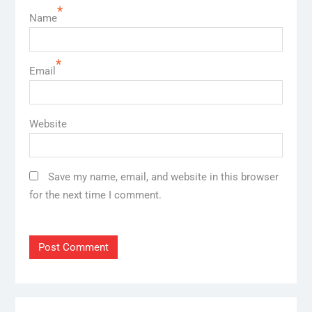
*
Name
*
Email
Website
Save my name, email, and website in this browser
for the next time I comment.