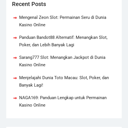
Recent Posts
Mengenal Zeon Slot: Permainan Seru di Dunia
Kasino Online
Panduan Bandot88 Alternatif: Menangkan Slot,
Poker, dan Lebih Banyak Lagi
Sarang777 Slot: Menangkan Jackpot di Dunia
Kasino Online
Menjelajahi Dunia Toto Macau: Slot, Poker, dan
Banyak Lagi!
NAGA169: Panduan Lengkap untuk Permainan
Kasino Online