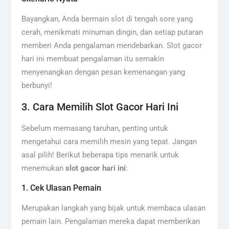
Bayangkan, Anda bermain slot di tengah sore yang
cerah, menikmati minuman dingin, dan setiap putaran
memberi Anda pengalaman mendebarkan. Slot gacor
hari ini membuat pengalaman itu semakin
menyenangkan dengan pesan kemenangan yang
berbunyi!
3. Cara Memilih Slot Gacor Hari Ini
Sebelum memasang taruhan, penting untuk
mengetahui cara memilih mesin yang tepat. Jangan
asal pilih! Berikut beberapa tips menarik untuk
menemukan
slot gacor hari ini
:
1. Cek Ulasan Pemain
Merupakan langkah yang bijak untuk membaca ulasan
pemain lain. Pengalaman mereka dapat memberikan