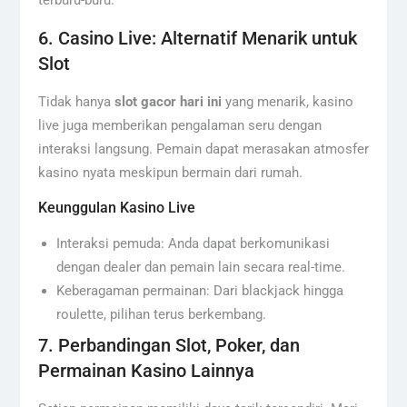
6. Casino Live: Alternatif Menarik untuk
Slot
Tidak hanya
slot gacor hari ini
yang menarik, kasino
live juga memberikan pengalaman seru dengan
interaksi langsung. Pemain dapat merasakan atmosfer
kasino nyata meskipun bermain dari rumah.
Keunggulan Kasino Live
Interaksi pemuda: Anda dapat berkomunikasi
dengan dealer dan pemain lain secara real-time.
Keberagaman permainan: Dari blackjack hingga
roulette, pilihan terus berkembang.
7. Perbandingan Slot, Poker, dan
Permainan Kasino Lainnya