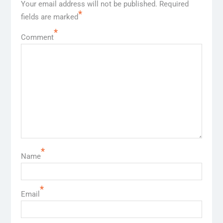
Your email address will not be published.
Required
*
fields are marked
*
Comment
*
Name
*
Email