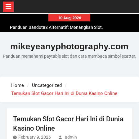
Panduan Bandot88 Alternatif: Menangkan Slot,
Skip
10 Aug, 2026
Poker, dan Lebih Banyak Lagi
to
Sarang777 Slot: Menangkan Jackpot di Dunia
content
Kasino Online
mikeyeanyphotography.com
Mengenal Zeon Slot: Permainan Seru di Dunia
Kasino Online
Panduan memahami paytable slot dan cara membaca simbol scatter.
Home
Uncategorized
Temukan Slot Gacor Hari Ini di Dunia Kasino Online
Temukan Slot Gacor Hari Ini di Dunia
Kasino Online
February 9, 2026
admin