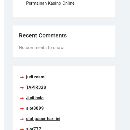
Permainan Kasino Online
Recent Comments
No comments to show.
judi resmi
TAPIR328
Judi bola
slot8899
slot gacor hari ini
slot777