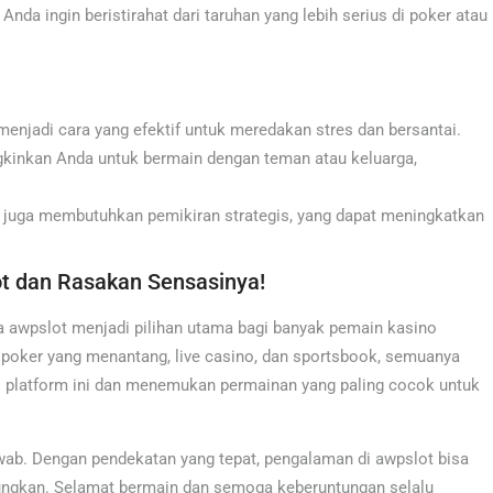
Anda ingin beristirahat dari taruhan yang lebih serius di poker atau
njadi cara yang efektif untuk meredakan stres dan bersantai.
inkan Anda untuk bermain dengan teman atau keluarga,
juga membutuhkan pemikiran strategis, yang dapat meningkatkan
t dan Rasakan Sensasinya!
a awpslot menjadi pilihan utama bagi banyak pemain kasino
oker yang menantang, live casino, dan sportsbook, semuanya
hi platform ini dan menemukan permainan yang paling cocok untuk
awab. Dengan pendekatan yang tepat, pengalaman di awpslot bisa
ungkan. Selamat bermain dan semoga keberuntungan selalu