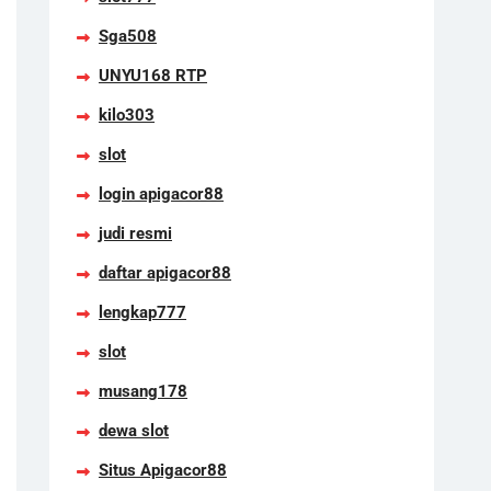
Sga508
UNYU168 RTP
kilo303
slot
login apigacor88
judi resmi
daftar apigacor88
lengkap777
slot
musang178
dewa slot
Situs Apigacor88