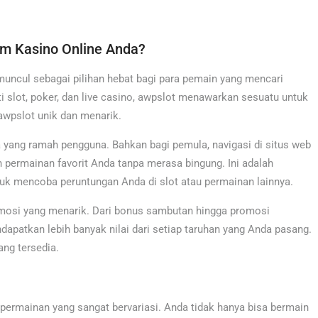
rm Kasino Online Anda?
uncul sebagai pilihan hebat bagi para pemain yang mencari
 slot, poker, dan live casino, awpslot menawarkan sesuatu untuk
 awpslot unik dan menarik.
 yang ramah pengguna. Bahkan bagi pemula, navigasi di situs web
 permainan favorit Anda tanpa merasa bingung. Ini adalah
tuk mencoba peruntungan Anda di slot atau permainan lainnya.
omosi yang menarik. Dari bonus sambutan hingga promosi
apatkan lebih banyak nilai dari setiap taruhan yang Anda pasang.
ang tersedia.
 permainan yang sangat bervariasi. Anda tidak hanya bisa bermain