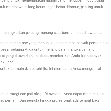
peluang untuk memenangkan hadiah yang mengubah hidup. Anda
tuk membawa pulang keuntungan besar. Namun, penting untuk
 meningkatkan peluang menang saat bermain slot di awpslot:
adalah persentase yang menunjukkan seberapa banyak pemain bisa
n besar peluang Anda untuk menang dalam jangka panjang.
si yang ditawarkan. Ini dapat memberikan Anda lebih banyak
ak uang.
untuk bermain dan patuhi itu. Ini membantu Anda mengontrol
seni strategi dan psikologi. Di awpslot, Anda dapat menemukan
is pemain. Dari pemula hingga profesional, ada tempat bagi