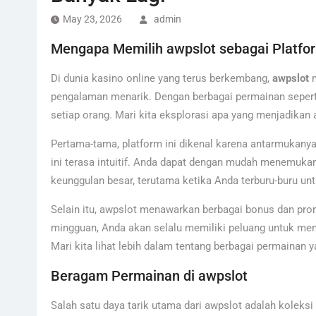
May 23, 2026
admin
Mengapa Memilih awpslot sebagai Platfo
Di dunia kasino online yang terus berkembang,
awpslot
m
pengalaman menarik. Dengan berbagai permainan seperti
setiap orang. Mari kita eksplorasi apa yang menjadikan
Pertama-tama, platform ini dikenal karena antarmukanya
ini terasa intuitif. Anda dapat dengan mudah menemukan
keunggulan besar, terutama ketika Anda terburu-buru un
Selain itu, awpslot menawarkan berbagai bonus dan pr
mingguan, Anda akan selalu memiliki peluang untuk mend
Mari kita lihat lebih dalam tentang berbagai permainan y
Beragam Permainan di awpslot
Salah satu daya tarik utama dari awpslot adalah koleksi