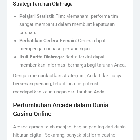
Strategi Taruhan Olahraga
Pelajari Statistik Tim:
Memahami performa tim
sangat membantu dalam membuat keputusan
taruhan.
Perhatikan Cedera Pemain:
Cedera dapat
mempengaruhi hasil pertandingan.
Ikuti Berita Olahraga:
Berita terkini dapat
memberikan informasi berharga bagi taruhan Anda.
Dengan memanfaatkan strategi ini, Anda tidak hanya
bersenang-senang, tetapi juga berpotensi
mendapatkan keuntungan dari taruhan Anda.
Pertumbuhan Arcade dalam Dunia
Casino Online
Arcade games telah menjadi bagian penting dari dunia
hiburan digital. Sekarang, banyak platform casino