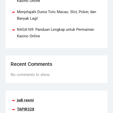
Kasino Online
Menjelajahi Dunia Toto Macau: Slot, Poker, dan
Banyak Lagi!
NAGA169: Panduan Lengkap untuk Permainan
Kasino Online
Recent Comments
No comments to show.
judi resmi
TAPIR328