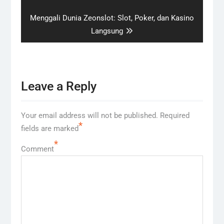
Next
Menggali Dunia Zeonslot: Slot, Poker, dan Kasino
post:
Langsung
Leave a Reply
Your email address will not be published.
Required
*
fields are marked
*
Comment